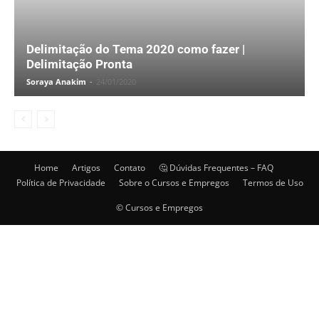
Delimitação do Tema 2020 como fazer |
Delimitação Pronta
Soraya Anakim
-
24/01/2020
Home
Artigos
Contato
🤔 Dúvidas Frequentes – FAQ
Política de Privacidade
Sobre o Cursos e Empregos
Termos de Uso
© Cursos e Empregos