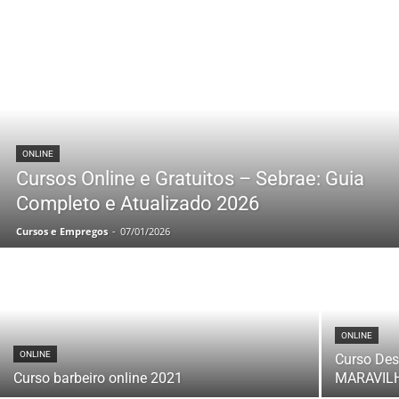
ONLINE
Cursos Online e Gratuitos – Sebrae: Guia
Completo e Atualizado 2026
Cursos e Empregos
-
07/01/2026
ONLINE
ONLINE
Curso Des
Curso barbeiro online 2021
MARAVIL